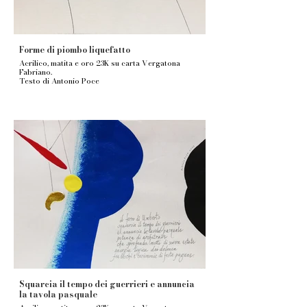
Forme di piombo liquefatto
Acrilico, matita e oro 23K su carta Vergatona
Fabriano.
Testo di Antonio Poce
Squarcia il tempo dei guerrieri e annuncia
la tavola pasquale