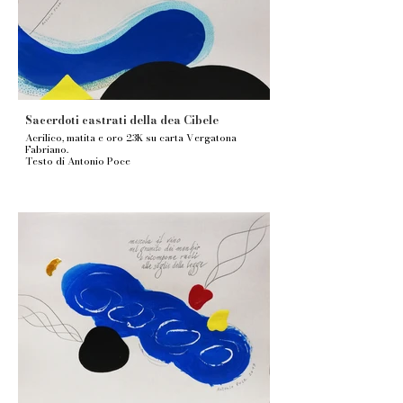
Sacerdoti castrati della dea Cibele
Acrilico, matita e oro 23K su carta Vergatona
Fabriano.
Testo di Antonio Poce