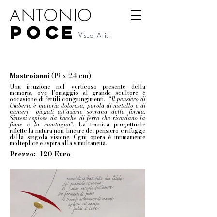
ANTONIO
P
O
CE
Visual Artist
Mastroianni
(19 x 24 cm)
Una irruzione nel vorticoso presente della
memoria, ove l’omaggio al grande scultore è
occasione di fertili congiungimenti. “
Il pensiero di
Umberto è materia dolorosa, parola di metallo e di
numeri piegati all’azione sovrana della forma.
Sintesi esplose da bocche di ferro che ricordano la
fame e la montagna
”. La tecnica progettuale
riflette la natura non-lineare del pensiero e rifugge
dalla singola visione. Ogni opera è intimamente
molteplice e aspira alla simultaneità.
Prezzo: 120 Euro