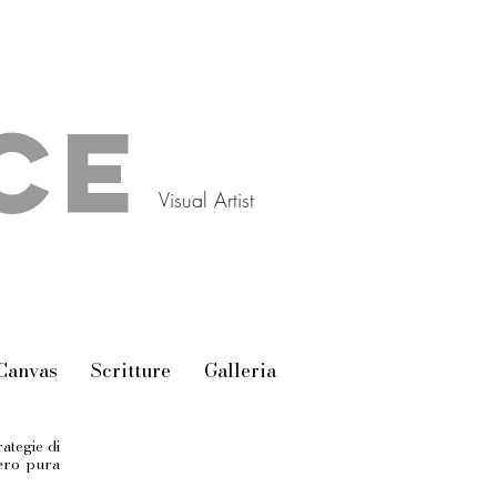
CE
Visual Artist
Canvas
Scritture
Galleria
ategie di
bero pura